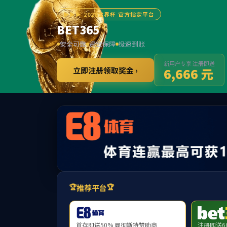
******
学院首页
本站首页
教务管理
科研成果
科研成果
科研成果