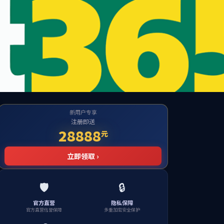
中文/English
市公司365
实践教学
信息服务
首页
>科研成果