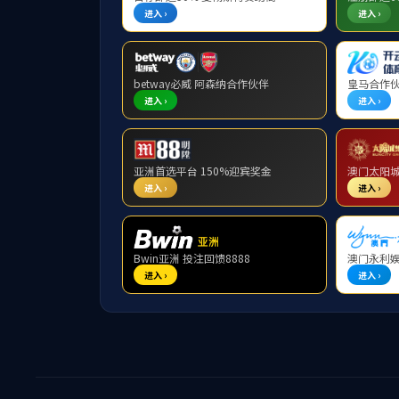
转发《关于
关于开展科