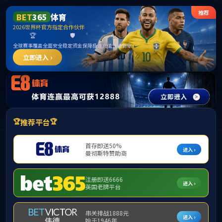
******
365英国上市(集团)有限公司-Official website
学院首页
本站首页
教务管理
通
教务制度
教务制度
教务制度