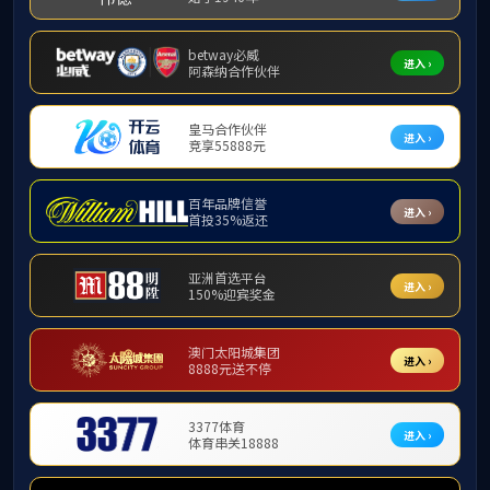
英国正版365官方网站
教案提要标准模板
英国正版365官方网站
教案提要登记表
教案提要评分标准
调课停课申请表
教室使用申请表