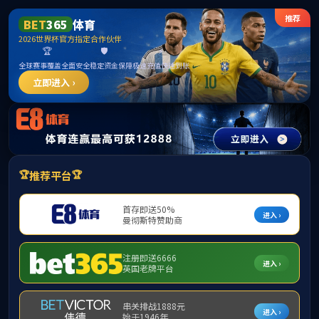
******
365英国上市(集团)有限公司-Official website
学院首页
本站首页
教务管理
通
下载专区
下载专区
下载专区